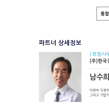
파트너 상세정보
[ 경영/사
(주)한
남수
이른바 긱경제
그리고 기업가 