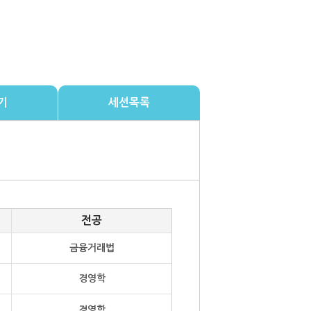
기
세션목록
전공
금융거래법
경영학
경영학