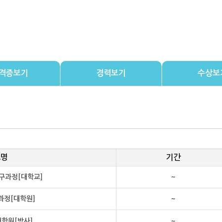
격증보기
경력보기
수상보
교명
기간
구과정[대학교]
~
과정[대학원]
~
학원[박사]
~