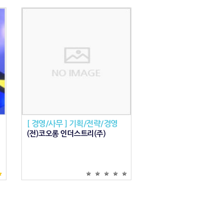
[ 경영/사무 ] 기획/전략/경영
[ 경영/사무 ] 기획/전
(전)코오롱 인더스트리(주)
현 배재대학교 기업컨설
래교수,, 전 NH농협은행 