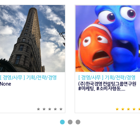
[ 경영/사무 ] 기획/전략/경영
[ 경영/사무 ] 기획/전략/경영
None
(주)한국경영컨설팅그룹연구원
#마케팅, #소비자행동,...